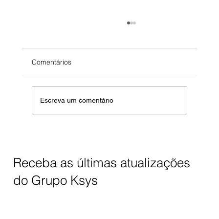
HelpDesk saturado? como reduzir tickets
em 40% em 60 dias
3 pessoas. 200+ tickets/mês. SLA quebrado
Comentários
todo dia. Você está considerando contratar mais
2 (custo: R$ 8k/mês). Aqui está o problema: não
é quantidade de gente. É processo quebrado.
Escreva um comentário
40% dos tickets nã
Receba as últimas atualizações
do Grupo Ksys