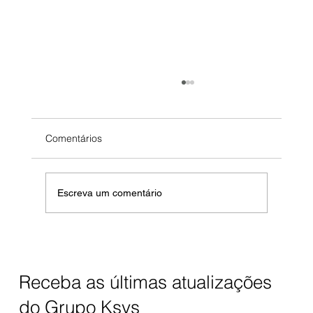
HelpDesk saturado? como reduzir tickets
em 40% em 60 dias
3 pessoas. 200+ tickets/mês. SLA quebrado
Comentários
todo dia. Você está considerando contratar mais
2 (custo: R$ 8k/mês). Aqui está o problema: não
é quantidade de gente. É processo quebrado.
Escreva um comentário
40% dos tickets nã
Receba as últimas atualizações
do Grupo Ksys