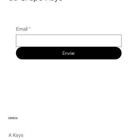
Email
*
Enviar
EMPRESA
A Ksys