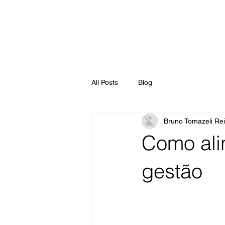
All Posts
Blog
Bruno Tomazeli Rei
Como alin
gestão