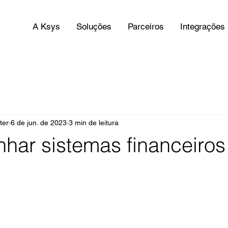
A Ksys
Soluções
Parceiros
Integrações
ter
6 de jun. de 2023
3 min de leitura
har sistemas financeiros