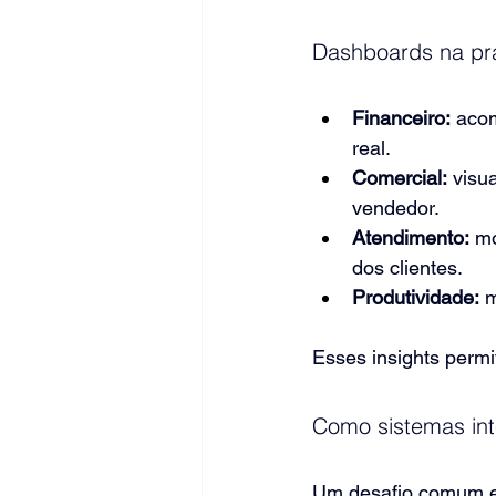
Dashboards na prá
Financeiro:
 aco
real.
Comercial:
 visu
vendedor.
Atendimento:
 m
dos clientes.
Produtividade:
 
Esses insights permi
Como sistemas in
Um desafio comum e