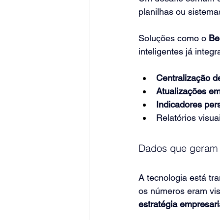
planilhas ou sistemas
Soluções como o 
Be
inteligentes já integ
Centralização d
Atualizações em
Indicadores per
Relatórios visu
Dados que geram 
A tecnologia está t
os números eram vist
estratégia empresari