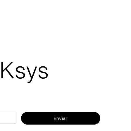
 Ksys
Enviar