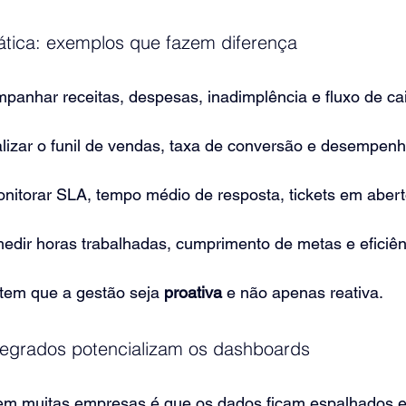
tica: exemplos que fazem diferença
mpanhar receitas, despesas, inadimplência e fluxo de c
alizar o funil de vendas, taxa de conversão e desempen
onitorar SLA, tempo médio de resposta, tickets em abert
medir horas trabalhadas, cumprimento de metas e eficiên
tem que a gestão seja 
proativa
 e não apenas reativa.
tegrados potencializam os dashboards
m muitas empresas é que os dados ficam espalhados em