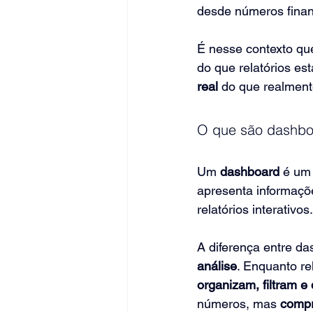
desde números financ
É nesse contexto qu
do que relatórios es
real
 do que realment
O que são dashboa
Um 
dashboard
 é um 
apresenta informaçõe
relatórios interativos.
A diferença entre d
análise
. Enquanto re
organizam, filtram e
números, mas 
compr