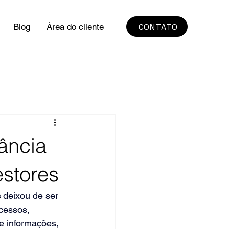
CONTATO
Blog
Área do cliente
ância
stores
s
 deixou de ser 
cessos, 
e informações, 