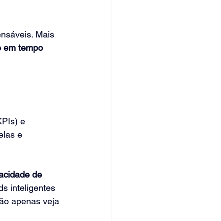
ensáveis. Mais 
 e em tempo 
PIs) e 
elas e 
acidade de 
s inteligentes 
não apenas veja 