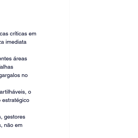
as críticas em 
za imediata 
entes áreas 
falhas 
argalos no 
tilháveis, o 
 estratégico 
, gestores 
s, não em 