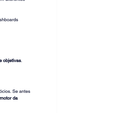
shboards 
;
e objetivas
.
cios. Se antes 
motor da 