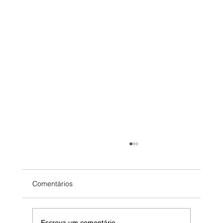
HelpDesk saturado? como reduzir tickets
em 40% em 60 dias
3 pessoas. 200+ tickets/mês. SLA quebrado
Comentários
todo dia. Você está considerando contratar mais
2 (custo: R$ 8k/mês). Aqui está o problema: não
é quantidade de gente. É processo quebrado.
Escreva um comentário