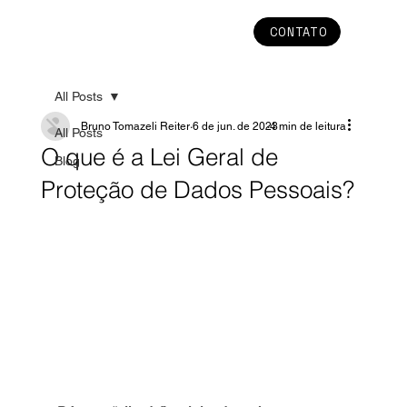
CONTATO
All Posts
Bruno Tomazeli Reiter
6 de jun. de 2023
4 min de leitura
All Posts
O que é a Lei Geral de
Blog
Proteção de Dados Pessoais?