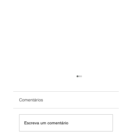
HelpDesk saturado? como reduzir tickets
em 40% em 60 dias
3 pessoas. 200+ tickets/mês. SLA quebrado
Comentários
todo dia. Você está considerando contratar mais
2 (custo: R$ 8k/mês). Aqui está o problema: não
é quantidade de gente. É processo quebrado.
Escreva um comentário
40% dos tickets nã