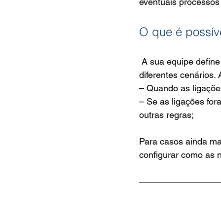
eventuais processos j
O que é possíve
 A sua equipe define como ela quer ser avisada. É possível gerar notificações nos mais 
diferentes cenários.
– Quando as ligaçõe
– Se as ligações for
outras regras;
Para casos ainda mai
configurar como as 