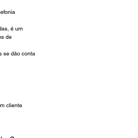
efonia 
das, é um 
s de 
s se dão conta 
m cliente