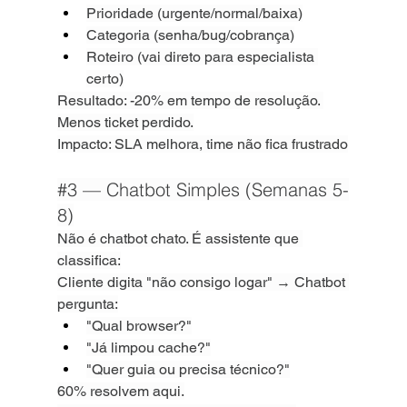
Prioridade (urgente/normal/baixa)
Categoria (senha/bug/cobrança)
Roteiro (vai direto para especialista 
certo)
Resultado: -20% em tempo de resolução. 
Menos ticket perdido.
Impacto: SLA melhora, time não fica frustrado
#3
 — Chatbot Simples (Semanas 5-
8)
Não é chatbot chato. É assistente que 
classifica:
Cliente digita "não consigo logar" → Chatbot 
pergunta:
"Qual browser?"
"Já limpou cache?"
"Quer guia ou precisa técnico?"
60% resolvem aqui.