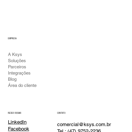
EMPRESA
A Ksys
Soluções
Parceiros
Integrações
Blog
Área do cliente
CONTATO
REDES SOCIAIS
LinkedIn
comercial@ksys.com.br
Facebook
Tel.: (47) 9752-2236