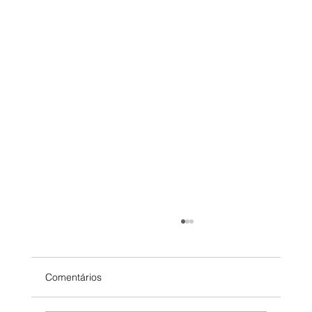
Seu concorrente já está automatizando:
Está na hora de você também?
Pequenas e médias empresas que
Comentários
automatizaram em 2025 já rodam mais rápido,
com menos gente, e com mais margem. Quem