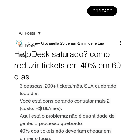
CONTATO
All Posts
Cioney Giovanella
23 de jan.
2 min de leitura
All Posts
HelpDesk saturado? como
Blog
reduzir tickets em 40% em 60
dias
3 pessoas. 200+ tickets/mês. SLA quebrado 
todo dia.
Você está considerando contratar mais 2 
(custo: R$ 8k/mês).
Aqui está o problema: não é quantidade de 
gente. É processo quebrado.
40% dos tickets não deveriam chegar em 
primeiro lugar.