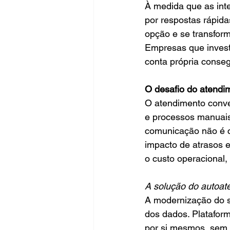
À medida que as inte
por respostas rápid
opção e se transfor
Empresas que invest
conta própria conseg
O desafio do atendim
O atendimento conve
e processos manuais
comunicação não é ce
impacto de atrasos 
o custo operacional
A solução do autoat
A modernização do su
dos dados. Platafor
por si mesmos, sem 