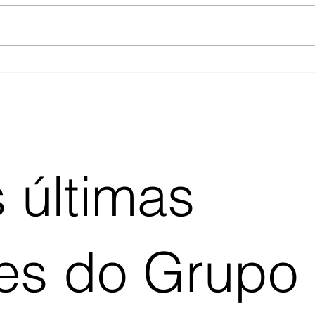
quebrado todo dia. Você está
que a
considerando contratar mais 2
rodam
(custo: R$ 8k/mês). Aqui está o
gente
problema: não é quantidade de
Quem 
gente. É processo quebrado. 40%
que 
dos tickets nã
baix
 últimas
ões do Grupo