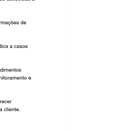
ormações de 
dica a casos 
ndimentos 
nitoramento e 
recer 
 cliente.