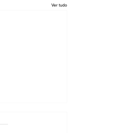
Ver tudo
concorrente já está
matizando: Está na hora
ocê também?
enas e médias empresas