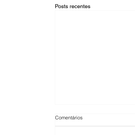
Posts recentes
O ciclo fiscal de 2026 já
Comentários
começou: como preparar sua
empresa agora (e evitar
Se tem algo que todo gestor