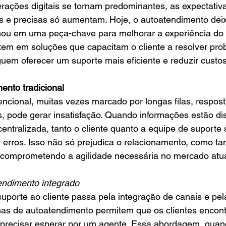
rações digitais se tornam predominantes, as expectativa
as e precisas só aumentam. Hoje, o autoatendimento dei
mou em uma peça-chave para melhorar a experiência do c
em em soluções que capacitam o cliente a resolver pro
uem oferecer um suporte mais eficiente e reduzir custos
ento tradicional
ncional, muitas vezes marcado por longas filas, respo
, pode gerar insatisfação. Quando informações estão di
ntralizada, tanto o cliente quanto a equipe de suporte
e erros. Isso não só prejudica o relacionamento, como 
, comprometendo a agilidade necessária no mercado atua
endimento integrado
porte ao cliente passa pela integração de canais e pela
mas de autoatendimento permitem que os clientes encon
precisar esperar por um agente. Essa abordagem, quan