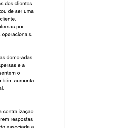
s dos clientes 
xou de ser uma 
liente. 
blemas por 
 operacionais.
stas demoradas 
spersas e a 
 sentem o 
também aumenta 
l.
 centralização 
trem respostas 
do associada a 