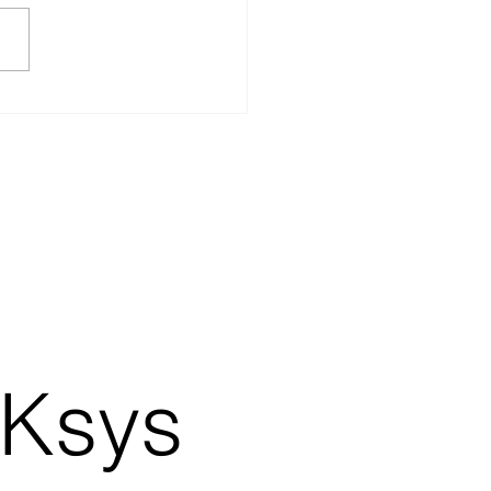
utomatizaram em 2025 já
 mais rápido, com menos
, e com mais margem.
ficou para trás está tendo
compensar com preço mais
o — o que mata a margem
 Ksys