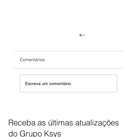
HelpDesk saturado? como reduzir tickets
em 40% em 60 dias
3 pessoas. 200+ tickets/mês. SLA quebrado
Comentários
todo dia. Você está considerando contratar mais
2 (custo: R$ 8k/mês). Aqui está o problema: não
é quantidade de gente. É processo quebrado.
Escreva um comentário
40% dos tickets nã
Receba as últimas atualizações
do Grupo Ksys