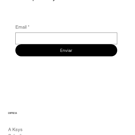
Email
*
Enviar
EMPRESA
A Ksys