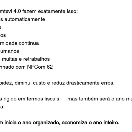
tevi 4.0 fazem exatamente isso:
as automaticamente
s
dos
rmidade contínua
humanos
 multas e retrabalhos
linhado com NFCom 62
dez, diminui custo e reduz drasticamente erros.
s rígido em termos fiscais — mas também será o ano mai
a.
 inicia o ano organizado, economiza o ano inteiro.