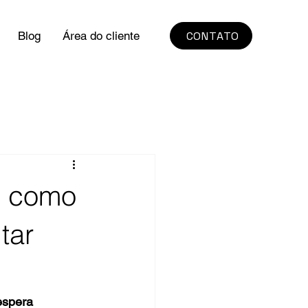
CONTATO
Blog
Área do cliente
: como
tar
espera 