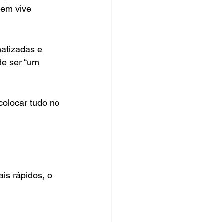
uem vive 
atizadas e 
de ser “um 
colocar tudo no 
is rápidos, o 