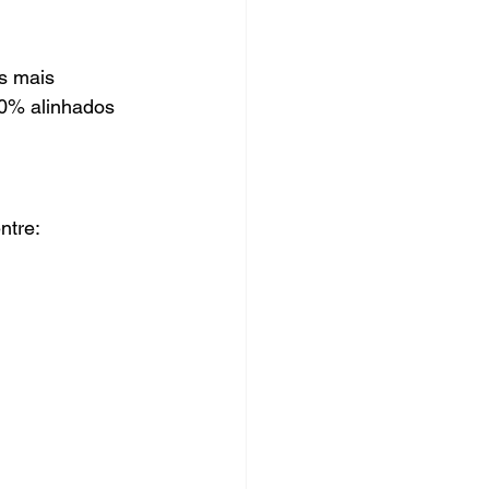
s mais 
00% alinhados 
ntre:
.