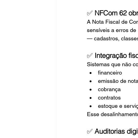
✅ 
NFCom 62 obri
A Nota Fiscal de Co
sensíveis a erros d
— cadastros, classe
✅ 
Integração fis
Sistemas que não co
financeiro
emissão de not
cobrança
contratos
estoque e servi
Esse desalinhamento
✅ 
Auditorias dig