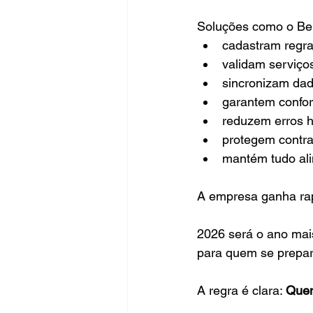
Soluções como o Bem
cadastram regr
validam serviço
sincronizam da
garantem confo
reduzem erros 
protegem contra
mantém tudo a
A empresa ganha rapi
2026 será o ano mai
para quem se prepar
A regra é clara: 
Quem