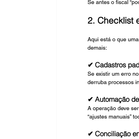
Se antes o fiscal “p
2. Checklist
Aqui está o que uma 
demais:
✔ Cadastros pad
Se existir um erro no
derruba processos in
✔ Automação de 
A operação deve ser 
“ajustes manuais” t
✔ Conciliação ent