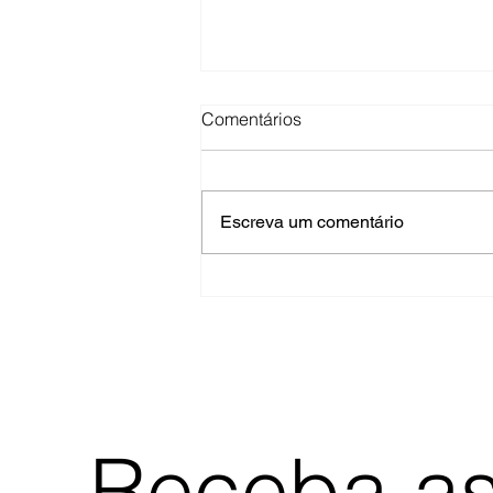
HelpDesk saturado? como
Comentários
reduzir tickets em 40% em 60
dias
3 pessoas. 200+ tickets/mês. SLA
quebrado todo dia. Você está
Escreva um comentário
considerando contratar mais 2
(custo: R$ 8k/mês). Aqui está o
problema: não é quantidade de
gente. É processo quebrado. 40%
dos tickets nã
Receba as